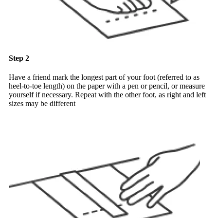
Step 2
Have a friend mark the longest part of your foot (referred to as
heel-to-toe length) on the paper with a pen or pencil, or measure
yourself if necessary. Repeat with the other foot, as right and left
sizes may be different