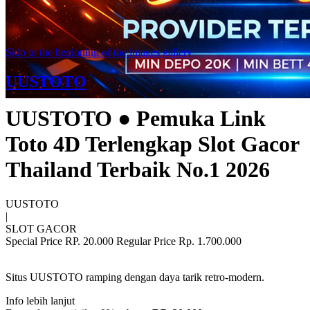
Skip to the beginning of the images gallery
UUSTOTO
UUSTOTO ● Pemuka Link
Toto 4D Terlengkap Slot Gacor
Thailand Terbaik No.1 2026
UUSTOTO
|
SLOT GACOR
Special Price
RP. 20.000
Regular Price
Rp. 1.700.000
Situs UUSTOTO ramping dengan daya tarik retro-modern.
Info lebih lanjut