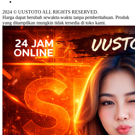
2024 © UUSTOTO ALL RIGHTS RESERVED.
Harga dapat berubah sewaktu-waktu tanpa pemberitahuan. Produk
yang ditampilkan mungkin tidak tersedia di toko kami.