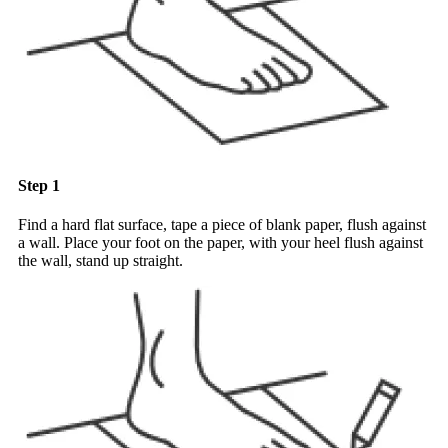
Step 1
Find a hard flat surface, tape a piece of blank paper, flush against
a wall. Place your foot on the paper, with your heel flush against
the wall, stand up straight.