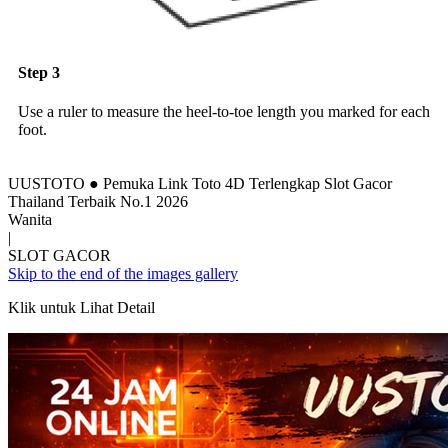
Step 3
Use a ruler to measure the heel-to-toe length you marked for each
foot.
UUSTOTO ● Pemuka Link Toto 4D Terlengkap Slot Gacor
Thailand Terbaik No.1 2026
Wanita
|
SLOT GACOR
Skip to the end of the images gallery
Klik untuk Lihat Detail