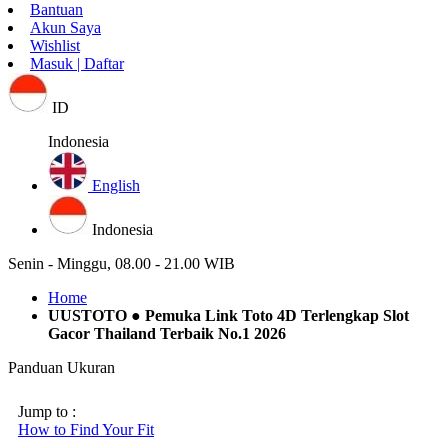
Bantuan
Akun Saya
Wishlist
Masuk | Daftar
ID
Indonesia
English
Indonesia
Senin - Minggu, 08.00 - 21.00 WIB
Home
UUSTOTO ● Pemuka Link Toto 4D Terlengkap Slot
Gacor Thailand Terbaik No.1 2026
Panduan Ukuran
Jump to :
How to Find Your Fit