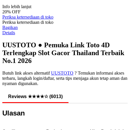
Info lebih lanjut
20% OFF
Periksa ketersediaan di toko
Periksa ketersediaan di toko
Bagikan
Details
UUSTOTO ● Pemuka Link Toto 4D
Terlengkap Slot Gacor Thailand Terbaik
No.1 2026
Butuh link akses alternatif
UUSTOTO
? Temukan informasi akses
terbaru, langkah login/daftar, serta tips menjaga akun tetap aman dan
nyaman digunakan.
Reviews ★★★★☆ (6013)
Ulasan