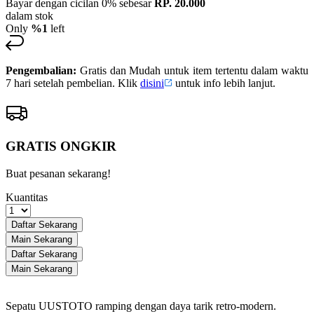
Bayar dengan cicilan 0% sebesar
RP. 20.000
dalam stok
Only
%1
left
Pengembalian:
Gratis dan Mudah untuk item tertentu dalam waktu
7 hari setelah pembelian. Klik
disini
untuk info lebih lanjut.
GRATIS ONGKIR
Buat pesanan sekarang!
Kuantitas
Daftar Sekarang
Main Sekarang
Daftar Sekarang
Main Sekarang
Sepatu UUSTOTO ramping dengan daya tarik retro-modern.