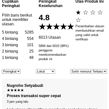
Cuplikan
Peringkat
Ulas Produk Ini
Peringkat
Keseluruhan
★ ☆ ☆ ☆
Pilih baris berikut
4.8
☆
untuk memfilter
ulasan.
★★★★★
Penambahan ulasan
membutuhkan email
5 bintang
5285
yang valid untuk
6013 Ulasan
4 bintang
554
verifikasi
3 bintang
101
5894 dari 6010 (98%)
pengguna
2 bintang
25
merekomendasikan
1 bintang
48
produk ini
Nugroho Setyabudi
★★★★★
Proses transaksi super cepat
3 jam yang lalu