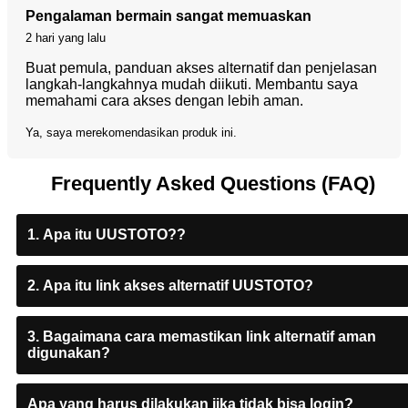
Pengalaman bermain sangat memuaskan
2 hari yang lalu
Buat pemula, panduan akses alternatif dan penjelasan
langkah-langkahnya mudah diikuti. Membantu saya
memahami cara akses dengan lebih aman.
Ya, saya merekomendasikan produk ini.
Frequently Asked Questions (FAQ)
1. Apa itu UUSTOTO??
2. Apa itu link akses alternatif UUSTOTO?
3. Bagaimana cara memastikan link alternatif aman
digunakan?
Apa yang harus dilakukan jika tidak bisa login?